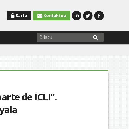
Sartu
Kontaktua
rte de ICLI”.
yala