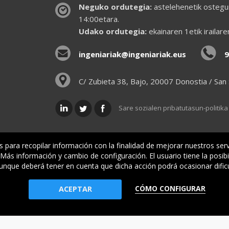
Neguko ordutegia:
astelehenetik ostegun
14:00etara.
Udako ordutegia:
ekainaren 1etik irailar
ingeniariak@ingeniariak.eus
9
C/ Zubieta 38, Bajo, 20007 Donostia / San
Sare sozialen pribatutasun-politika
is para recopilar información con la finalidad de mejorar nuestros ser
ás información y cambio de configuración. El usuario tiene la posibi
lkargoa
Oniritziak
Lehiatila Bakarra
Lege inf
aunque deberá tener en cuenta que dicha acción podrá ocasionar dific
CÓMO CONFIGURAR
io Oficial de Ingenieros Industriales de Gipuzkoa
ACEPTAR