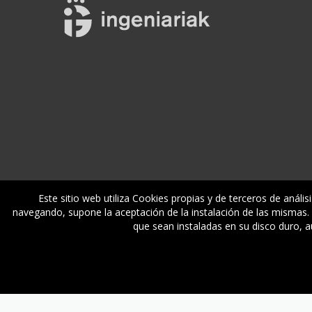
Este sitio web utiliza Cookies propias y de terceros de anális
navegando, supone la aceptación de la instalación de las mismas. M
Enplegua
Ikastaroak
Zerbitzuak
E
que sean instaladas en su disco duro, 
© Gipuzkoako Industri Ingeniariaren Elkargo Ofiziala - Coleg
asdf