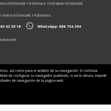
era 8:00etatik 19:00etara. Ostiralean 8:00etatik
en 30era 8:00etatik 14:00etara.
43 42 39 18
WhatsApp: 688 734 394
 Sebastián
vicios, así como para el análisis de su navegación. Si continúa
lidad de configurar su navegador pudiendo, si así lo desea, impedir
ormazioa
ultades de navegación de la página web.