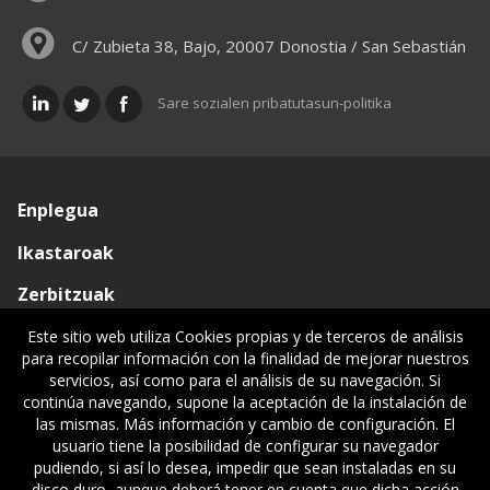
C/ Zubieta 38, Bajo, 20007 Donostia / San Sebastián
Sare sozialen pribatutasun-politika
Enplegua
Ikastaroak
Zerbitzuak
Elkargoa
Este sitio web utiliza Cookies propias y de terceros de análisis
para recopilar información con la finalidad de mejorar nuestros
Oniritziak
servicios, así como para el análisis de su navegación. Si
continúa navegando, supone la aceptación de la instalación de
Lehiatila Bakarra
las mismas. Más información y cambio de configuración. El
usuario tiene la posibilidad de configurar su navegador
Lege informazioa
pudiendo, si así lo desea, impedir que sean instaladas en su
disco duro, aunque deberá tener en cuenta que dicha acción