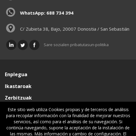
WhatsApp: 688 734 394
C/ Zubieta 38, Bajo, 20007 Donostia / San Sebastián
Sare sozialen pribatutasun-politika
Enplegua
Ikastaroak
Zerbitzuak
Elkargoa
Este sitio web utiliza Cookies propias y de terceros de análisis
para recopilar información con la finalidad de mejorar nuestros
Oniritziak
servicios, así como para el análisis de su navegación. Si
continúa navegando, supone la aceptación de la instalación de
Lehiatila Bakarra
las mismas. Más información y cambio de configuración. El