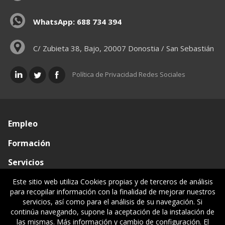
WhatsApp: 688 734 394
C/ Zubieta 38, Bajo, 20007 Donostia / San Sebastián
Política de Privacidad Redes Sociales
Empleo
Formación
Servicios
Conócenos
Este sitio web utiliza Cookies propias y de terceros de análisis
para recopilar información con la finalidad de mejorar nuestros
Visado de documentos
servicios, así como para el análisis de su navegación. Si
continúa navegando, supone la aceptación de la instalación de
Ventanilla única
las mismas. Más información y cambio de configuración. El