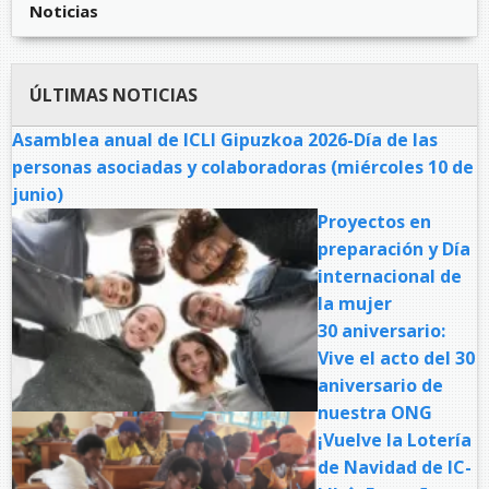
Noticias
ÚLTIMAS NOTICIAS
Asamblea anual de ICLI Gipuzkoa 2026-Día de las
personas asociadas y colaboradoras (miércoles 10 de
junio)
Proyectos en
preparación y Día
internacional de
la mujer
30 aniversario:
Vive el acto del 30
aniversario de
nuestra ONG
¡Vuelve la Lotería
de Navidad de IC-