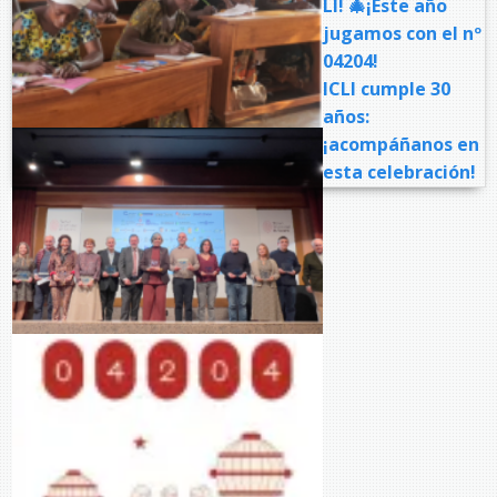
LI! 🎄¡Este año
jugamos con el nº
04204!
ICLI cumple 30
años:
¡acompáñanos en
esta celebración!