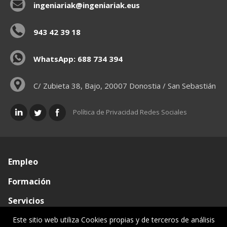
ingeniariak@ingeniariak.eus
943 42 39 18
WhatsApp: 688 734 394
C/ Zubieta 38, Bajo, 20007 Donostia / San Sebastián
Política de Privacidad Redes Sociales
Empleo
Formación
Servicios
Conócenos
Este sitio web utiliza Cookies propias y de terceros de análisis