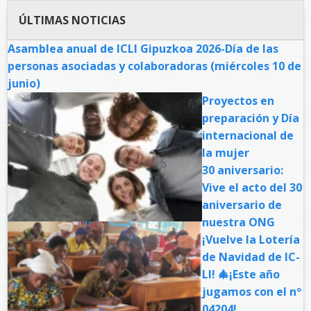
ÚLTIMAS NOTICIAS
Asamblea anual de ICLI Gipuzkoa 2026-Día de las
personas asociadas y colaboradoras (miércoles 10 de
junio)
Proyectos en
preparación y Día
internacional de
la mujer
30 aniversario:
Vive el acto del 30
aniversario de
nuestra ONG
¡Vuelve la Lotería
de Navidad de IC-
LI! 🎄¡Este año
jugamos con el nº
04204!