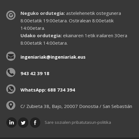
Neguko ordutegia:
astelehenetik ostegunera
8:00etatik 19:00etara. Ostiralean 8:00etatik
14:00etara.
Udako ordutegia:
ekainaren 1etik irailaren 30era
8:00etatik 14:00etara.
ingeniariak@ingeniariak.eus
943 42 39 18
WhatsApp: 688 734 394
C/ Zubieta 38, Bajo, 20007 Donostia / San Sebastián
Sare sozialen pribatutasun-politika