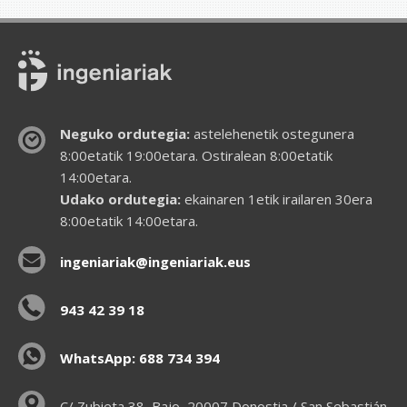
Neguko ordutegia:
astelehenetik ostegunera
8:00etatik 19:00etara. Ostiralean 8:00etatik
14:00etara.
Udako ordutegia:
ekainaren 1etik irailaren 30era
8:00etatik 14:00etara.
ingeniariak@ingeniariak.eus
943 42 39 18
WhatsApp: 688 734 394
C/ Zubieta 38, Bajo, 20007 Donostia / San Sebastián