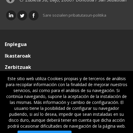
Sare sozialen pribatutasun-politika
Enplegua
Ikastaroak
Zerbitzuak
Elkargoa
Este sitio web utiliza Cookies propias y de terceros de análisis
para recopilar información con la finalidad de mejorar nuestros
Oniritziak
servicios, así como para el análisis de su navegación. Si
continúa navegando, supone la aceptación de la instalación de
Lehiatila Bakarra
las mismas. Más información y cambio de configuración. El
usuario tiene la posibilidad de configurar su navegador
Lege informazioa
pudiendo, si así lo desea, impedir que sean instaladas en su
disco duro, aunque deberá tener en cuenta que dicha acción
podrá ocasionar dificultades de navegación de la página web.
© Gipuzkoako Industri Ingeniariaren Elkargo Ofiziala - Colegio