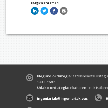
Ezagutzera eman:
Neguko ordutegia:
astelehenetik ostegun
14:00etara.
Udako ordutegia:
ekainaren 1etik irailar
ingeniariak@ingeniariak.eus
9