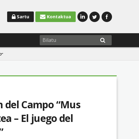
Sartu
Kontaktua
D”
on del Campo “Mus
ea – El juego del
”