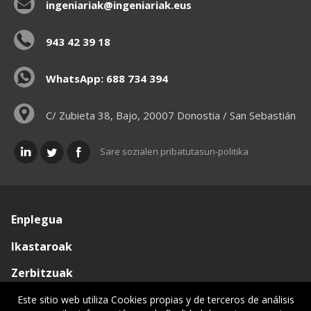
ingeniariak@ingeniariak.eus
943 42 39 18
WhatsApp: 688 734 394
C/ Zubieta 38, Bajo, 20007 Donostia / San Sebastián
Sare sozialen pribatutasun-politika
Enplegua
Ikastaroak
Zerbitzuak
Elkargoa
Este sitio web utiliza Cookies propias y de terceros de análisis