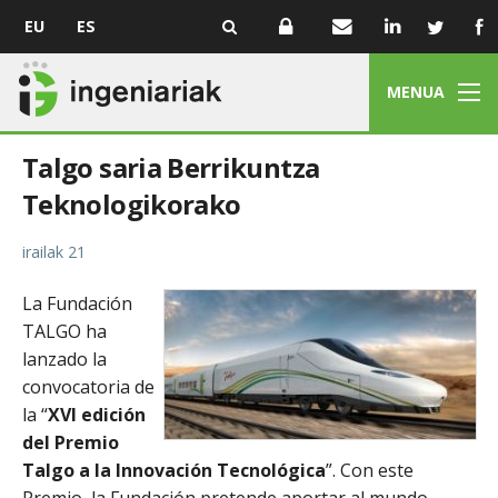
EU
ES
MENUA
Talgo saria Berrikuntza
Teknologikorako
irailak 21
La Fundación
TALGO ha
lanzado la
convocatoria de
la “
XVI edición
del Premio
Talgo a la Innovación Tecnológica
”. Con este