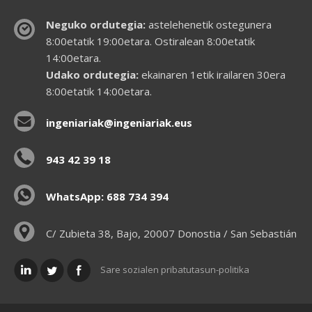
Neguko ordutegia:
astelehenetik ostegunera
8:00etatik 19:00etara. Ostiralean 8:00etatik
14:00etara.
Udako ordutegia:
ekainaren 1etik irailaren 30era
8:00etatik 14:00etara.
ingeniariak@ingeniariak.eus
943 42 39 18
WhatsApp: 688 734 394
C/ Zubieta 38, Bajo, 20007 Donostia / San Sebastián
Sare sozialen pribatutasun-politika