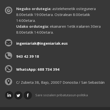
Neguko ordutegia:
astelehenetik ostegunera
8:00etatik 19:00etara. Ostiralean 8:00etatik
14:00etara.
Udako ordutegia:
ekainaren 1etik irailaren 30era
8:00etatik 14:00etara.
ingeniariak@ingeniariak.eus
943 42 39 18
WhatsApp: 688 734 394
C/ Zubieta 38, Bajo, 20007 Donostia / San Sebastián
Sare sozialen pribatutasun-politika