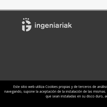
Este sitio web utiliza Cookies propias y de terceros de anális
navegando, supone la aceptación de la instalación de las mismas. M
Enplegua
Ikastaroak
Zerbitzuak
E
que sean instaladas en su disco duro, 
© Gipuzkoako Industri Ingeniariaren Elkargo Ofiziala - Coleg