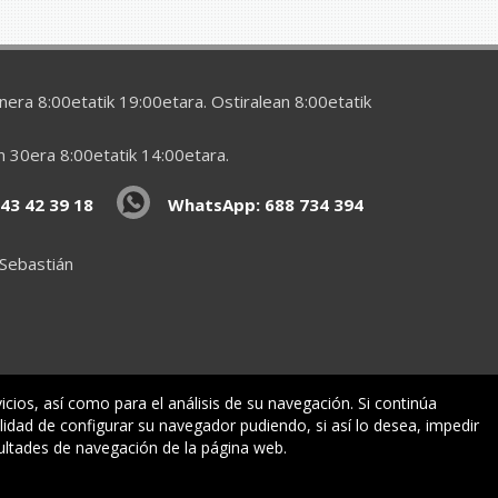
era 8:00etatik 19:00etara. Ostiralean 8:00etatik
en 30era 8:00etatik 14:00etara.
43 42 39 18
WhatsApp: 688 734 394
 Sebastián
vicios, así como para el análisis de su navegación. Si continúa
lidad de configurar su navegador pudiendo, si así lo desea, impedir
ormazioa
ultades de navegación de la página web.