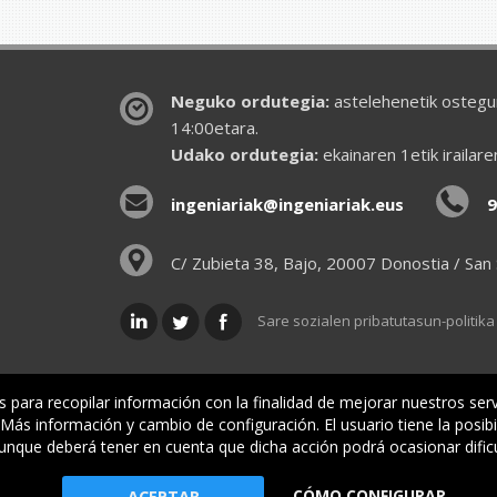
Neguko ordutegia:
astelehenetik ostegun
14:00etara.
Udako ordutegia:
ekainaren 1etik irailar
ingeniariak@ingeniariak.eus
9
C/ Zubieta 38, Bajo, 20007 Donostia / San
Sare sozialen pribatutasun-politika
is para recopilar información con la finalidad de mejorar nuestros ser
ás información y cambio de configuración. El usuario tiene la posibi
lkargoa
Oniritziak
Lehiatila Bakarra
Lege inf
aunque deberá tener en cuenta que dicha acción podrá ocasionar dific
CÓMO CONFIGURAR
io Oficial de Ingenieros Industriales de Gipuzkoa
ACEPTAR